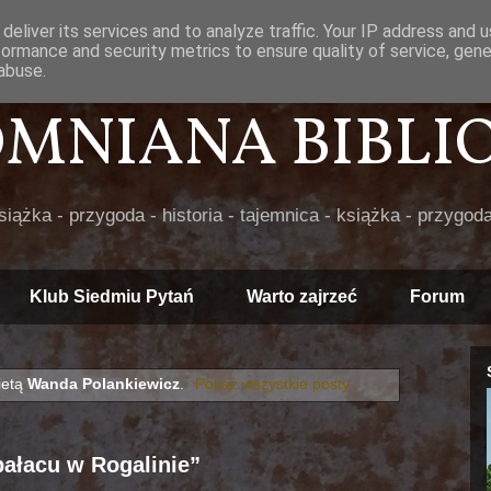
deliver its services and to analyze traffic. Your IP address and 
formance and security metrics to ensure quality of service, gen
abuse.
POMNIANA BIBLIOT
książka - przygoda - historia - tajemnica - książka - przygoda
Klub Siedmiu Pytań
Warto zajrzeć
Forum
ietą
Wanda Polankiewicz
.
Pokaż wszystkie posty
ałacu w Rogalinie”