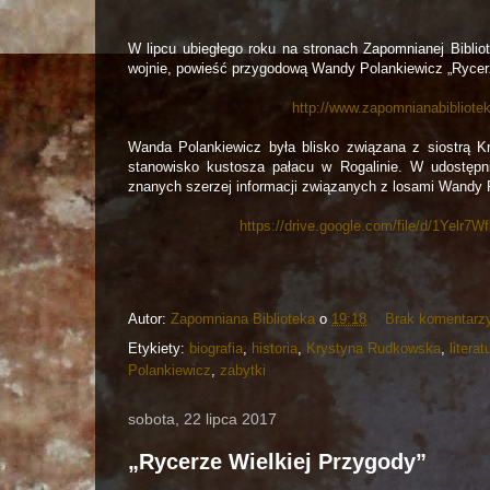
W lipcu ubiegłego roku na stronach Zapomnianej Bibli
wojnie, powieść przygodową Wandy Polankiewicz „Rycer
http://www.zapomnianabibliotek
Wanda Polankiewicz była blisko związana z siostrą Kr
stanowisko kustosza pałacu w Rogalinie. W udostępnio
znanych szerzej informacji związanych z losami Wandy P
https://drive.google.com/file/d/1Ye
Autor:
Zapomniana Biblioteka
o
19:18
Brak komentarz
Etykiety:
biografia
,
historia
,
Krystyna Rudkowska
,
literat
Polankiewicz
,
zabytki
sobota, 22 lipca 2017
„Rycerze Wielkiej Przygody”