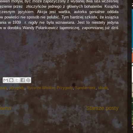
 pewien motyw, być może zapożyczony z wydanej dwa lata wcześniej
ęzienie przez złoczyńców jednego z głównych bohaterów. Książka
czesnym językiem. Akcja jest wartka, autorka genialnie oddała
w powieści nie sposób nie polubić. Tym bardziej szkoda, że książka
ania w 1939 r. nigdy nie była wznawiana. Jest to niestety jedyna
 w dorobku Wandy Polankiewicz tajemniczej, zapomnianej już dziś
nań
,
przygody
,
Rycerze Wielkiej Przygody
,
Sandomierz
,
skarb
,
łówna
Starsze posty