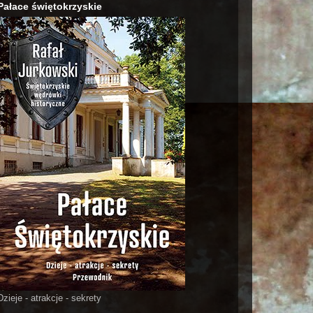
Pałace świętokrzyskie
Dzieje - atrakcje - sekrety