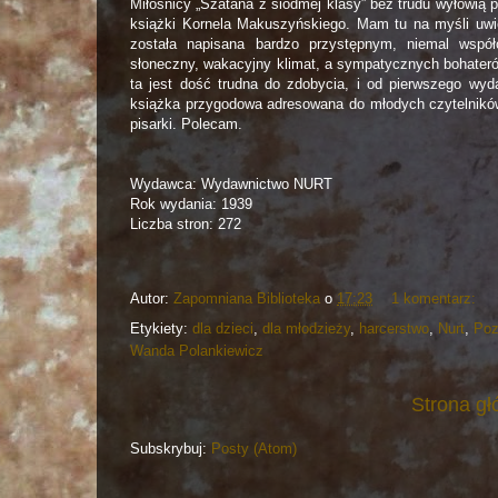
Miłośnicy „Szatana z siódmej klasy” bez trudu wyłowią
książki Kornela Makuszyńskiego. Mam tu na myśli uwi
została napisana bardzo przystępnym, niemal współ
słoneczny, wakacyjny klimat, a sympatycznych bohateró
ta jest dość trudna do zdobycia, i od pierwszego wyd
książka przygodowa adresowana do młodych czytelników
pisarki. Polecam.
Wydawca: Wydawnictwo NURT
Rok wydania: 1939
Liczba stron: 272
Autor:
Zapomniana Biblioteka
o
17:23
1 komentarz:
Etykiety:
dla dzieci
,
dla młodzieży
,
harcerstwo
,
Nurt
,
Poz
Wanda Polankiewicz
Strona g
Subskrybuj:
Posty (Atom)