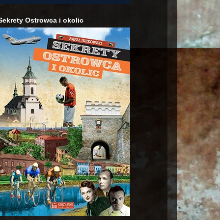
Sekrety Ostrowca i okolic