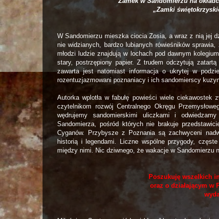
Zamek w Sandomierzu na okładc
„Zamki świętokrzyskie
W Sandomierzu mieszka ciocia Zosia, a wraz z nią jej d
nie widzianych, bardzo lubianych rówieśników sprawia
młodzi ludzie znajdują w lochach pod dawnym kolegium 
stary, postrzępiony papier. Z trudem odczytują zatart
zawarta jest natomiast informacja o ukrytej w podz
rozentuzjazmowani poznaniacy i ich sandomierscy kuzyn
Autorka wplotła w fabułę powieści wiele ciekawostek z
czytelnikom rozwój Centralnego Okręgu Przemysłoweg
wędrujemy sandomierskimi uliczkami i odwiedzamy
Sandomierza, pośród których nie brakuje przedstawici
Cyganów. Przybysze z Poznania są zachwyceni nadwi
historią i legendami. Liczne wspólne przygody, częste
między nimi. Nic dziwnego, że wakacje w Sandomierzu n
Poszukuję wszelkich i
oraz o działającym w 
wyda