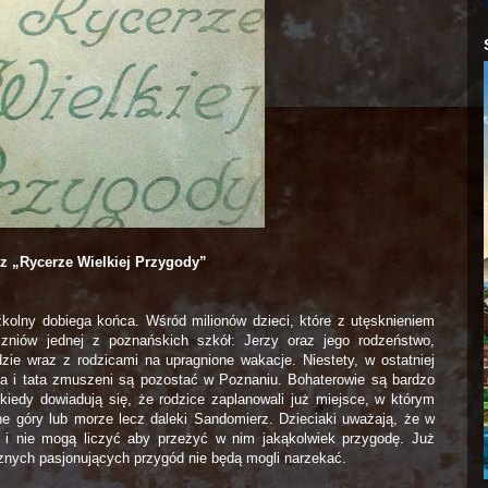
z „Rycerze Wielkiej Przygody”
zkolny dobiega końca. Wśród milionów dzieci, które z utęsknieniem
czniów jednej z poznańskich szkół: Jerzy oraz jego rodzeństwo,
zie wraz z rodzicami na upragnione wakacje. Niestety, w ostatniej
a i tata zmuszeni są pozostać w Poznaniu. Bohaterowie są bardzo
kiedy dowiadują się, że rodzice zaplanowali już miejsce, w którym
e góry lub morze lecz daleki Sandomierz. Dzieciaki uważają, że w
e i nie mogą liczyć aby przeżyć w nim jakąkolwiek przygodę. Już
licznych pasjonujących przygód nie będą mogli narzekać.