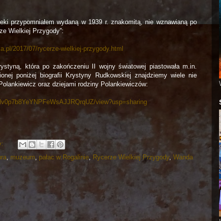
oteki przypomniałem wydaną w 1939 r. znakomitą, nie wznawianą po
ze Wielkiej Przygody”:
a.pl/2017/07/rycerze-wielkiej-przygody.html
ystyną, która po zakończeniu II wojny światowej piastowała m.in.
nej poniżej biografii Krystyny Rudkowskiej znajdziemy wiele nie
olankiewicz oraz dziejami rodziny Polankiewiczów:
lr7Wflv0p7b8YeYNPFeWsAJJRQrqUZ/view?usp=sharing
y:
ura
,
muzeum
,
pałac w Rogalinie
,
Rycerze Wielkiej Przygody
,
Wanda