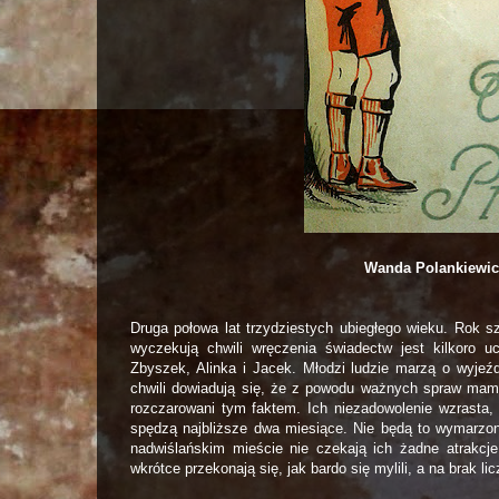
Wanda Polankiewic
Druga połowa lat trzydziestych ubiegłego wieku. Rok s
wyczekują chwili wręczenia świadectw jest kilkoro u
Zbyszek, Alinka i Jacek. Młodzi ludzie marzą o wyjeźd
chwili dowiadują się, że z powodu ważnych spraw mam
rozczarowani tym faktem. Ich niezadowolenie wzrasta, 
spędzą najbliższe dwa miesiące. Nie będą to wymarzon
nadwiślańskim mieście nie czekają ich żadne atrakcj
wkrótce przekonają się, jak bardo się mylili, a na brak 