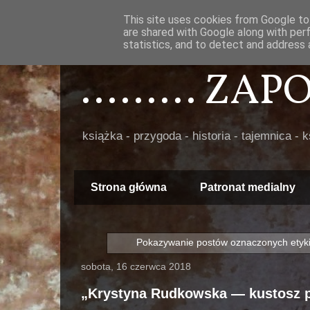
This site uses cookies from Google to 
are shared with Google along with per
statistics, and to detect and address 
......... ZA
książka - przygoda - historia - tajemnica - 
Strona główna
Patronat medialny
Pokazywanie postów oznaczonych etyk
sobota, 16 czerwca 2018
„Krystyna Rudkowska — kustosz p