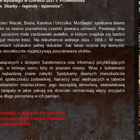
e wydanego w czerwcu 2017 r. Przewodnika
. Skarby – legendy - tajemnice”.
zieci Wacek, Basia, Karolina i Urszulka. Możliwość spotkania dawno
, że na twarze poznańskiej czwórki powraca uśmiech. Pewnego dnia
jezuickim małe zardzewiałe pudełko, w którym znajduje się bardzo
ą już mocno treść. Na dokumencie widnieje data - 1656 r. W treści
iemiach szkatułce pełnej dukatów. Jak łatwo można się domyślić
i niezwłocznie rozpoczynają poszukiwania skarbu.
wiązanych z dziejami Sandomierza oraz informacji przybliżających
o, w którego sercu leży to prastare miasto. Wraz z bohaterami
 najbardziej znane zabytki. Spotykamy dawnych mieszkańców
eli społeczności żydowskiej, harcerzy oraz wędrujących w taborze
ślańskim miasteczkiem, jego niezwykłą atmosferą, wielowiekową
 tarapaty w jakie pakują się dzieciaki wzmacniają więzy przyjaźni
a długo pozostaną w ich pamięci.
nformacji o Wandzie Polankiewicz
Poznaniu przed II wojną światową
wnictwie NURT.