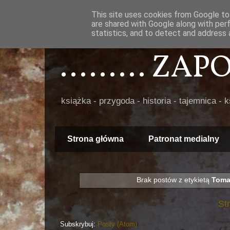
This site uses cookies from Google to 
are shared with Google along with per
statistics, and to detect and address 
......... ZA
książka - przygoda - historia - tajemnica - 
Strona główna
Patronat medialny
Brak postów z etykietą
Toma
St
Subskrybuj:
Posty (Atom)