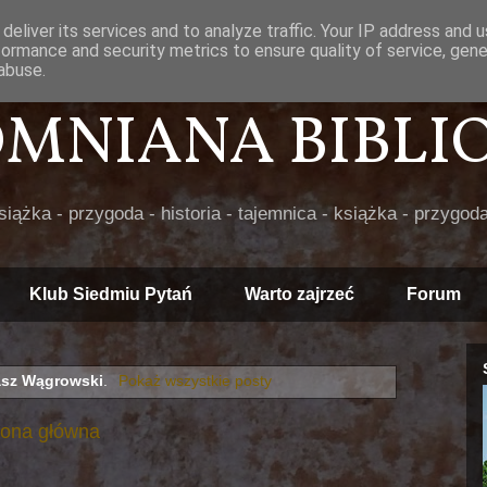
deliver its services and to analyze traffic. Your IP address and 
formance and security metrics to ensure quality of service, gen
abuse.
POMNIANA BIBLIOT
książka - przygoda - historia - tajemnica - książka - przygoda
Klub Siedmiu Pytań
Warto zajrzeć
Forum
sz Wągrowski
.
Pokaż wszystkie posty
rona główna