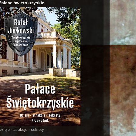
Pałace świętokrzyskie
Dzieje - atrakcje - sekrety