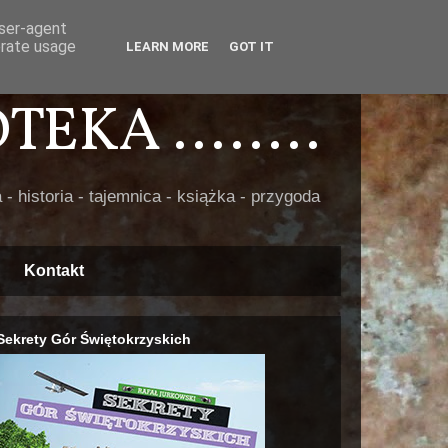
user-agent
erate usage
LEARN MORE
GOT IT
EKA ........
 - historia - tajemnica - książka - przygoda
Kontakt
Sekrety Gór Świętokrzyskich