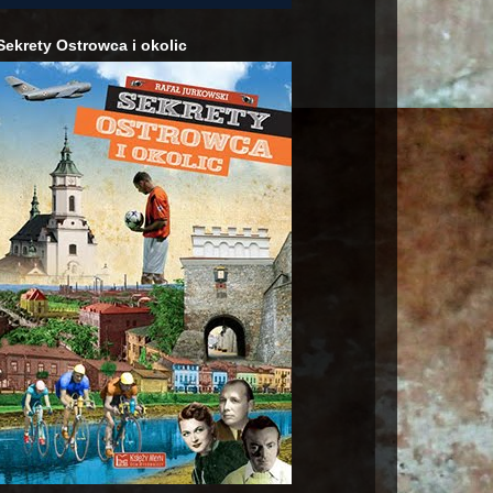
Sekrety Ostrowca i okolic