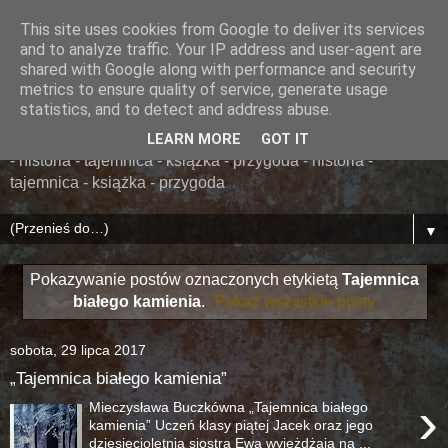
This site uses cookies from Google to deliver its services
......... ZAPOMNIANA
and to analyze traffic. Your IP address and user-agent are
shared with Google along with performance and security
BIBLIOTEKA ........
metrics to ensure quality of service, generate usage
statistics, and to detect and address abuse.
książka - przygoda - historia - tajemnica - książka - przygoda
LEARN MORE
GOT IT
- historia - tajemnica - książka - przygoda - historia -
tajemnica - książka - przygoda
▼
Pokazywanie postów oznaczonych etykietą
Tajemnica
białego kamienia
.
Pokaż wszystkie posty
sobota, 29 lipca 2017
„Tajemnica białego kamienia”
›
Mieczysława Buczkówna „Tajemnica białego
kamienia” Uczeń klasy piątej Jacek oraz jego
dziesięcioletnia siostra Ewa wyjeżdżają na ...