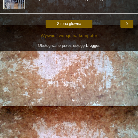
›
Strona główna
Wyświetl wersję na komputer
Obsługiwane przez usługę
Blogger
.