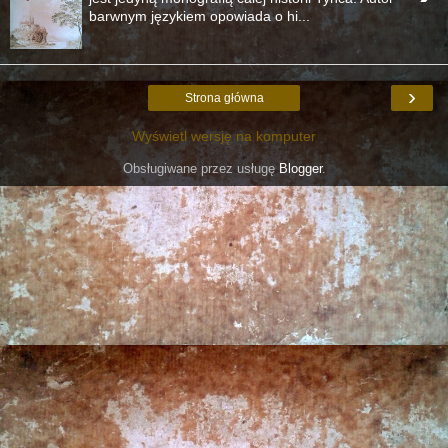
barwnym językiem opowiada o hi...
›
Strona główna
Wyświetl wersję na komputer
Obsługiwane przez usługę
Blogger
.