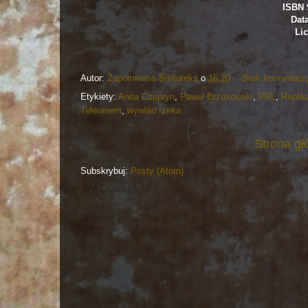
ISBN 
Dat
Lic
Autor:
Zapomniana Biblioteka
o
16:20
Brak komentarz
Etykiety:
Anita Czupryn
,
Paweł Brzozowski
,
PRL
,
Replik
Teleranem
,
wywiad rzeka
Strona g
Subskrybuj:
Posty (Atom)