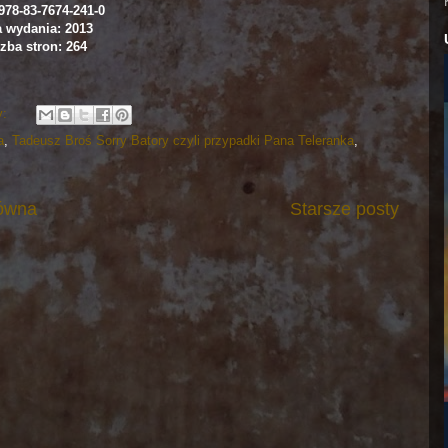
978-83-7674-241-0
a wydania: 2013
zba stron: 264
y:
a
,
Tadeusz Broś Sorry Batory czyli przypadki Pana Teleranka
,
łówna
Starsze posty