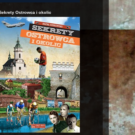
Sekrety Ostrowca i okolic