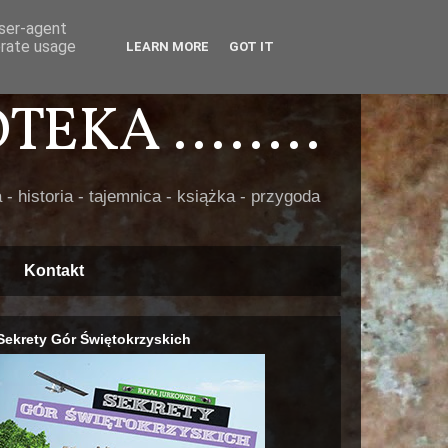
user-agent
erate usage
LEARN MORE
GOT IT
EKA ........
 - historia - tajemnica - książka - przygoda
Kontakt
Sekrety Gór Świętokrzyskich