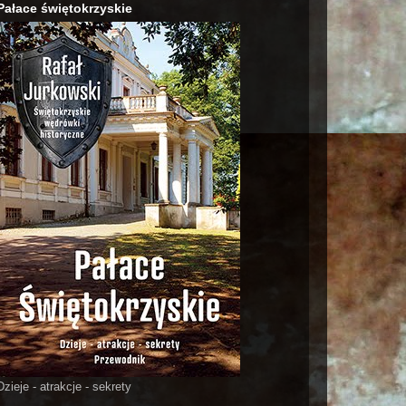
Pałace świętokrzyskie
Dzieje - atrakcje - sekrety