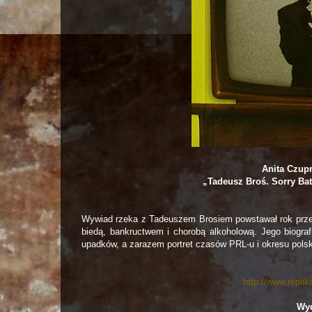
Anita Czup
„Tadeusz Broś. Sorry Bat
Wywiad rzeka z Tadeuszem Brosiem powstawał rok przed
biedą, bankructwem i chorobą alkoholową. Jego biograf
upadków, a zarazem portret czasów PRL-u i okresu polski
http://www.repli
Wyd