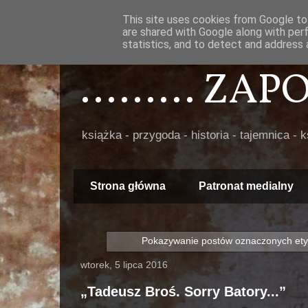
This site uses cookies from Google to 
are shared with Google along with per
statistics, and to detect and address 
......... ZA
książka - przygoda - historia - tajemnica - 
Strona główna
Patronat medialny
Pokazywanie postów oznaczonych ety
wtorek, 5 lipca 2016
„Tadeusz Broś. Sorry Batory...”