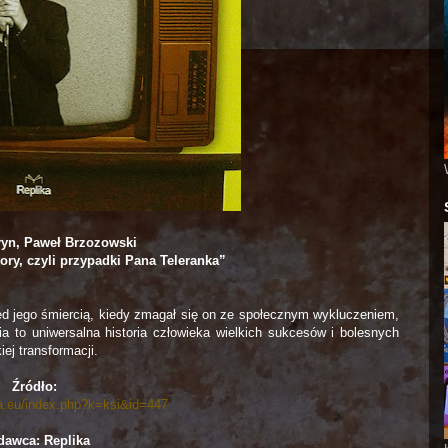
ryn, Paweł Brzozowski
ory, czyli przypadki Pana Teleranka”
 jego śmiercią, kiedy zmagał się on ze społecznym wykluczeniem,
ia to uniwersalna historia człowieka wielkich sukcesów i bolesnych
ej transformacji.
Źródło:
ka.eu/index.php?k=ksi&id=447
awca: Replika