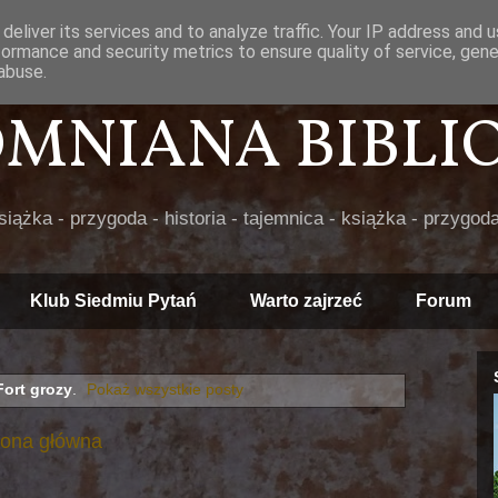
deliver its services and to analyze traffic. Your IP address and 
formance and security metrics to ensure quality of service, gen
abuse.
POMNIANA BIBLIOT
książka - przygoda - historia - tajemnica - książka - przygoda
Klub Siedmiu Pytań
Warto zajrzeć
Forum
Fort grozy
.
Pokaż wszystkie posty
rona główna