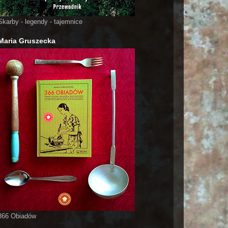
Skarby - legendy - tajemnice
Maria Gruszecka
366 Obiadów