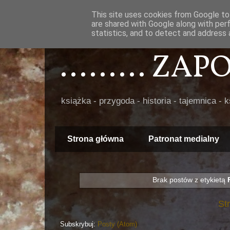
This site uses cookies from Google to 
are shared with Google along with per
statistics, and to detect and address 
......... ZA
książka - przygoda - historia - tajemnica - 
Strona główna
Patronat medialny
Brak postów z etykietą
St
Subskrybuj:
Posty (Atom)