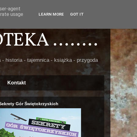
user-agent
erate usage
LEARN MORE
GOT IT
EKA ........
 - historia - tajemnica - książka - przygoda
Kontakt
Sekrety Gór Świętokrzyskich