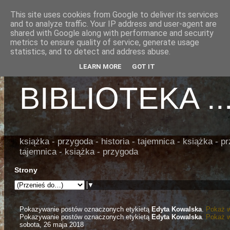
This site uses cookies from Google to deliver its services
and to analyze traffic. Your IP address and user-agent are
shared with Google along with performance and security
metrics to ensure quality of service, generate usage
......... ZAPO
statistics, and to detect and address abuse.
LEARN MORE
GOT IT
BIBLIOTEKA ....
książka - przygoda - historia - tajemnica - książka - pr
tajemnica - książka - przygoda
Strony
▼
Pokazywanie postów oznaczonych etykietą
Edyta Kowalska
.
Pokaż w
Pokazywanie postów oznaczonych etykietą
Edyta Kowalska
.
Pokaż w
sobota, 26 maja 2018