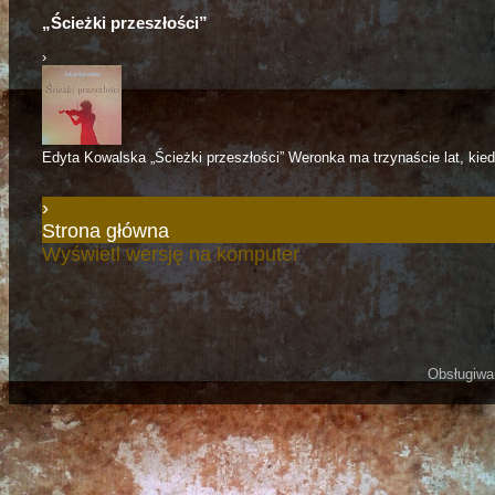
„Ścieżki przeszłości”
›
Edyta Kowalska „Ścieżki przeszłości” Weronka ma trzynaście lat, kiedy
›
Strona główna
Wyświetl wersję na komputer
Obsługiwa