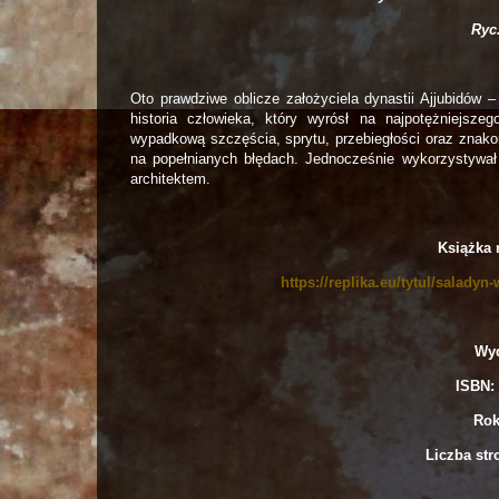
Ryc
Oto prawdziwe oblicze założyciela dynastii Ajjubidów 
historia człowieka, który wyrósł na najpotężniejsz
wypadkową szczęścia, sprytu, przebiegłości oraz znakomi
na popełnianych błędach. Jednocześnie wykorzystywał 
architektem.
Książka 
https://replika.eu/tytul/salad
Wyd
ISBN: 
Rok
Liczba str