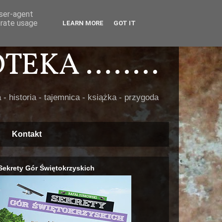
user-agent
erate usage
LEARN MORE
GOT IT
EKA ........
 - historia - tajemnica - książka - przygoda
Kontakt
Sekrety Gór Świętokrzyskich