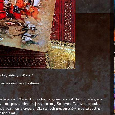
ecki „Saladyn Wielki”
zyżowców i wódz islamu
a legenda. Wojownik i polityk, zwycięzca spod Hattin i zdobywca
 – tak powszechnie kojarzy się imię Saladyna. Tymczasem sułtan,
lece poza ten stereotyp. Dla samych muzułmanów, przy wszystkich
e bez skazy.