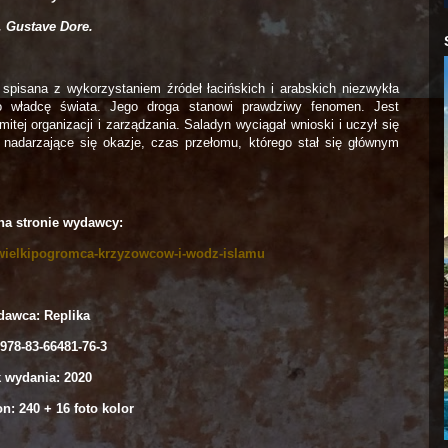
. Gustave Dore.
– spisana z wykorzystaniem źródeł łacińskich i arabskich niezwykła
ego władcę świata. Jego droga stanowi prawdziwy fenomen. Jest
tej organizacji i zarządzania. Saladyn wyciągał wnioski i uczył się
nadarzające się okazje, czas przełomu, którego stał się głównym
na stronie wydawcy:
yn-wielkipogromca-krzyzowcow-i-wodz-islamu
awca: Replika
978-83-66481-76-3
 wydania: 2020
on: 240 + 16 foto kolor