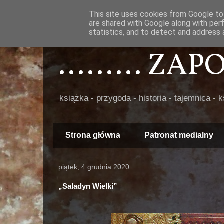
This site uses cookies from Google to 
are shared with Google along with per
statistics, and to detect and address 
......... ZA
książka - przygoda - historia - tajemnica - 
Strona główna
Patronat medialny
piątek, 4 grudnia 2020
„Saladyn Wielki”