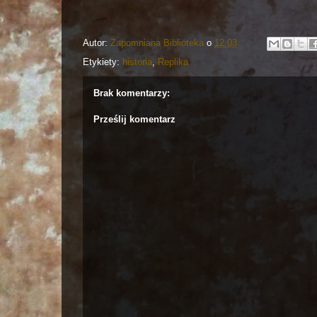
Autor:
Zapomniana Biblioteka
o
12:03
Etykiety:
historia
,
Replika
Brak komentarzy:
Prześlij komentarz