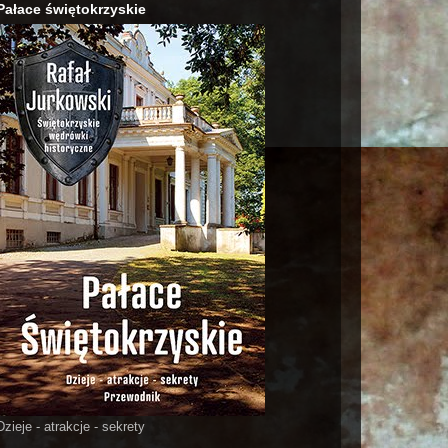
Pałace świętokrzyskie
Dzieje - atrakcje - sekrety