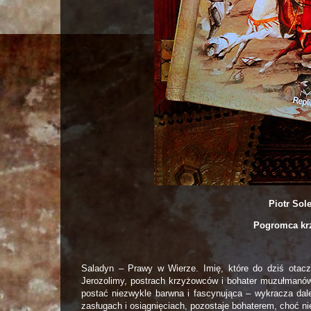
Piotr Sol
Pogromca kr
Saladyn – Prawy w Wierze. Imię, które do dziś otacz
Jerozolimy, postrach krzyżowców i bohater muzułmanów
postać niezwykle barwna i fascynująca – wykracza da
zasługach i osiągnięciach, pozostaje bohaterem, choć ni