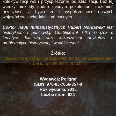
kolektywizacji wsi i przyspieszonej industrializacji. Bez tej
wiedzy niekiedy trudno młodym pokoleniom zrozumieć
przeszłość, a bywa że i współczesność naszych
województw zachodnich i północnych.
Doktor nauk humanistycznych Hubert Mordawski
jest
historykiem i publicystą. Opublikował kilka książek o
tematyce lotniczej oraz kilkadziesiąt artykułów o
problematyce historycznej i współczesnej.
Źródło:
http://wydawnictwopoligraf.pl/594/hubert-mordawski/ziemie-
odzyskane-194582111956.html
Wydawca: Poligraf
ISBN: 978-83-7856-357-0
Rok wydania: 2015
Liczba stron: 624