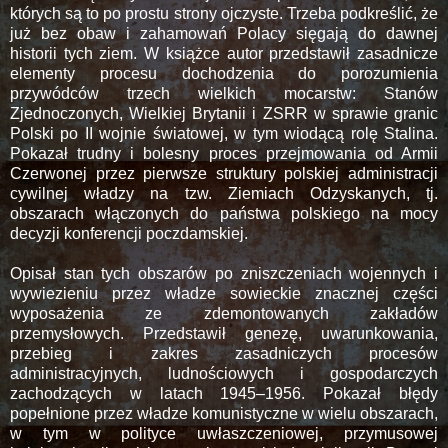
których są to po prostu strony ojczyste. Trzeba podkreślić, że
już bez obaw i zahamowań Polacy sięgają do dawnej
historii tych ziem. W książce autor przedstawił zasadnicze
elementy procesu dochodzenia do porozumienia
przywódców trzech wielkich mocarstw: Stanów
Zjednoczonych, Wielkiej Brytanii i ZSRR w sprawie granic
Polski po II wojnie światowej, w tym wiodącą rolę Stalina.
Pokazał trudny i bolesny proces przejmowania od Armii
Czerwonej przez pierwsze struktury polskiej administracji
cywilnej władzy na tzw. Ziemiach Odzyskanych, tj.
obszarach włączonych do państwa polskiego na mocy
decyzji konferencji poczdamskiej.
Opisał stan tych obszarów po zniszczeniach wojennych i
wywiezieniu przez władze sowieckie znacznej części
wyposażenia ze zdemontowanych zakładów
przemysłowych. Przedstawił genezę, uwarunkowania,
przebieg i zakres zasadniczych procesów
administracyjnych, ludnościowych i gospodarczych
zachodzących w latach 1945–1956. Pokazał błędy
popełnione przez władze komunistyczne w wielu obszarach,
w tym w polityce uwłaszczeniowej, przymusowej