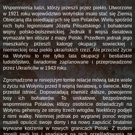
Wspomnienia ludzi, którzy przeszli przez piekło. Utworzone
w 1921 roku województwo wołyńskie miało stać się Ziemią
Obiecaną dla osiedlających się tam Polaków. Wielu spośród
nich było legionistami Józefa Piłsudskiego i bohaterami
wojny polsko-bolszewickiej. Jednak II wojna światowa
wymazała ten obszar z mapy Polski. Przedtem jednak jego
mieszkańcy przeszli katorgę okupacji sowieckiej i
niemieckiej oraz piekło ukraińskich rzezi. Ale przecież życie
na Wołyniu to nie tylko lata okupacji i bestialskie
ludobójstwo, świadomie zaplanowane i przeprowadzone
przez Ukraińców w 1943 roku.
Zgromadzone w niniejszym tomie relacje mówią także wiele
o życiu na Wołyniu przed II wojną światową, o świecie, który
przestał istnieć. Dopowiadają również dalsze, powojenne
losy ich bohaterów. To unikatowe, bezpośrednie
wspomnienia Polaków, którzy osobiście doświadczyli na
Wołyniu gehenny ze strony trzech wrogów. Niektórzy podjęli
z nimi walkę. Niemniej jednak po wygranej ponoć wojnie
musieli opuścić swoje domy i na nowo zapuścić brutalnie
wyrwane korzenie w nowych granicach Polski. Z trudem
znosili swój los i spadające na nich prześladowania ze