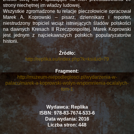
strony niechętnej im władzy ludowej.
Wszystkie zgromadzone tu relacje pieczołowicie opracował
Marek A. Koprowski – pisarz, dziennikarz i reporter,
niestrudzony tropiciel wciąż istniejących śladów polskości
na dawnych Kresach II Rzeczpospolitej. Marek Koprowski
jest jednym z najciekawszych polskich popularyzatorów
historii.
Źródło:
http://replika.eu/index.php?k=ksi&id=79
Fragment:
http://muzeum-niepodleglosci.pl/wydarzenia-w-
palacu/marek-a-koprowski-wolyn-wspomnienia-ocalalych-
tom-1
Wydawca: Replika
ISBN: 978-83-7674-533-6
Data wydania: 2016
Liczba stron: 448