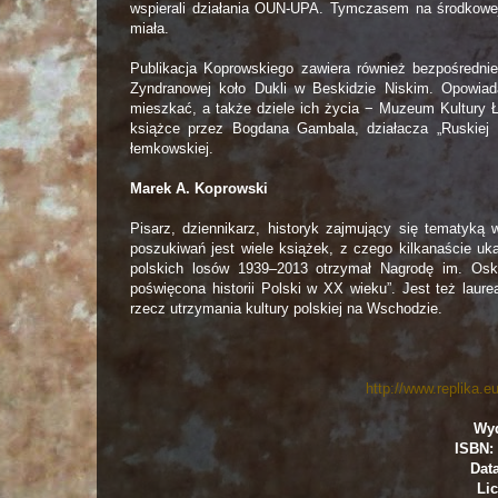
wspierali działania OUN-UPA. Tymczasem na środkowe
miała.
Publikacja Koprowskiego zawiera również bezpośredni
Zyndranowej koło Dukli w Beskidzie Niskim. Opowiadaj
mieszkać, a także dziele ich życia − Muzeum Kultury 
książce przez Bogdana Gambala, działacza „Ruskiej B
łemkowskiej.
Marek A. Koprowski
Pisarz, dziennikarz, historyk zajmujący się tematyk
poszukiwań jest wiele książek, z czego kilkanaście u
polskich losów 1939–2013 otrzymał Nagrodę im. Oska
poświęcona historii Polski w XX wieku”. Jest też laur
rzecz utrzymania kultury polskiej na Wschodzie.
http://www.replika.
Wyd
ISBN: 
Dat
Lic