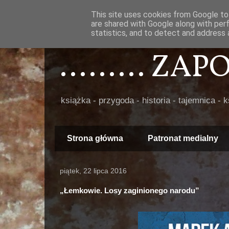
This site uses cookies from Google to 
are shared with Google along with per
statistics, and to detect and address 
......... ZA
książka - przygoda - historia - tajemnica - 
Strona główna
Patronat medialny
piątek, 22 lipca 2016
„Łemkowie. Losy zaginionego narodu”