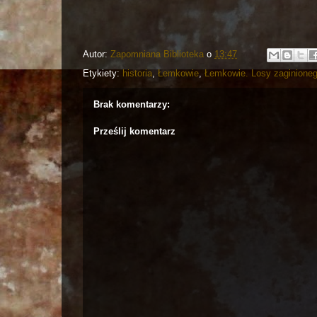
Autor:
Zapomniana Biblioteka
o
13:47
Etykiety:
historia
,
Łemkowie
,
Łemkowie. Losy zaginione
Brak komentarzy:
Prześlij komentarz