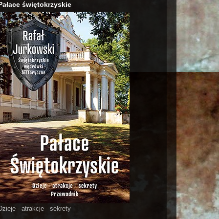
Pałace świętokrzyskie
Dzieje - atrakcje - sekrety