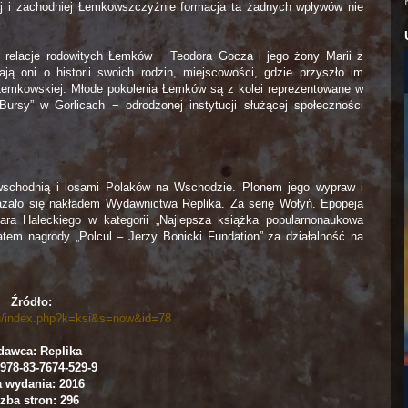
j i zachodniej Łemkowszczyźnie formacja ta żadnych wpływów nie
e relacje rodowitych Łemków − Teodora Gocza i jego żony Marii z
ą oni o historii swoich rodzin, miejscowości, gdzie przyszło im
Łemkowskiej. Młode pokolenia Łemków są z kolei reprezentowane w
ursy” w Gorlicach − odrodzonej instytucji służącej społeczności
ą wschodnią i losami Polaków na Wschodzie. Plonem jego wypraw i
kazało się nakładem Wydawnictwa Replika. Za serię Wołyń. Epopeja
ra Haleckiego w kategorii „Najlepsza książka popularnonaukowa
eatem nagrody „Polcul – Jerzy Bonicki Fundation” za działalność na
Źródło:
eu/index.php?k=ksi&s=now&id=78
awca: Replika
978-83-7674-529-9
a wydania: 2016
zba stron: 296