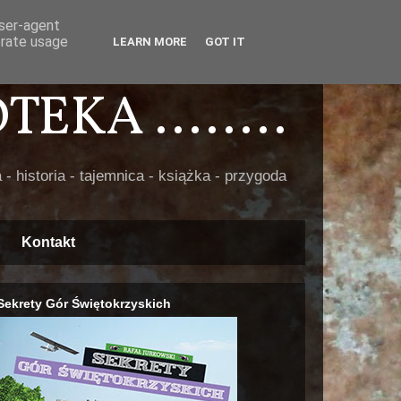
user-agent
erate usage
LEARN MORE
GOT IT
EKA ........
 - historia - tajemnica - książka - przygoda
Kontakt
Sekrety Gór Świętokrzyskich