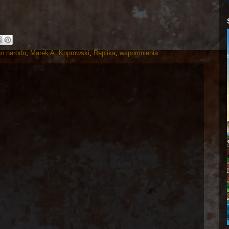
go narodu
,
Marek A. Koprowski
,
Replika
,
wspomnienia