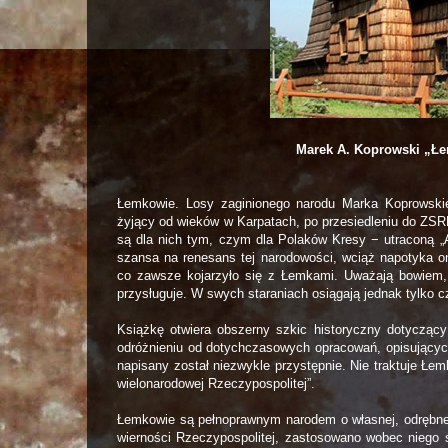
Marek A. Koprowski „Łe
Łemkowie. Losy zaginionego narodu Marka Koprowskieg
żyjący od wieków w Karpatach, po przesiedleniu do ZSRR
są dla nich tym, czym dla Polaków Kresy − utraconą „A
szansa na renesans tej narodowości, wciąż napotyka on
co zawsze kojarzyło się z Łemkami. Uważają bowiem, ż
przysługuje. W swych staraniach osiągają jednak tylko 
Książkę otwiera obszerny szkic historyczny dotycząc
odróżnieniu od dotychczasowych opracowań, opisujący
napisany został niezwykle przystępnie. Nie traktuje Łemk
wielonarodowej Rzeczypospolitej”.
Łemkowie są pełnoprawnym narodem o własnej, odrębne
wierności Rzeczypospolitej, zastosowano wobec niego s