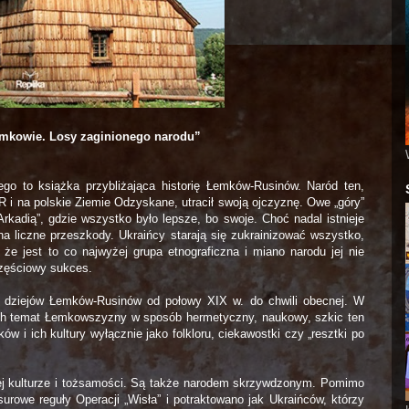
mkowie. Losy zaginionego narodu”
o to książka przybliżająca historię Łemków-Rusinów. Naród ten,
 i na polskie Ziemie Odzyskane, utracił swoją ojczyznę. Owe „góry”
rkadią”, gdzie wszystko było lepsze, bo swoje. Choć nadal istnieje
a liczne przeszkody. Ukraińcy starają się zukrainizować wszystko,
e jest to co najwyżej grupa etnograficzna i miano narodu jej nie
częściowy sukces.
y dziejów Łemków-Rusinów od połowy XIX w. do chwili obecnej. W
ch temat Łemkowszyzny w sposób hermetyczny, naukowy, szkic ten
ów i ich kultury wyłącznie jako folkloru, ciekawostki czy „resztki po
j kulturze i tożsamości. Są także narodem skrzywdzonym. Pomimo
urowe reguły Operacji „Wisła” i potraktowano jak Ukraińców, którzy