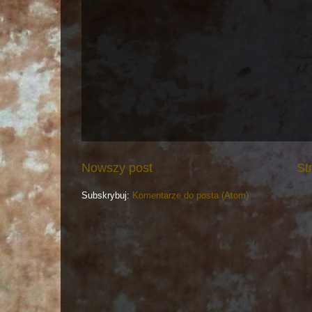
Nowszy post
St
Subskrybuj:
Komentarze do posta (Atom)