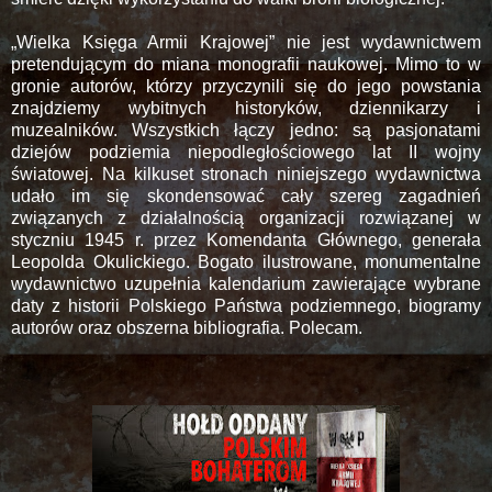
„Wielka Księga Armii Krajowej” nie jest wydawnictwem
pretendującym do miana monografii naukowej. Mimo to w
gronie autorów, którzy przyczynili się do jego powstania
znajdziemy wybitnych historyków, dziennikarzy i
muzealników. Wszystkich łączy jedno: są pasjonatami
dziejów podziemia niepodległościowego lat II wojny
światowej. Na kilkuset stronach niniejszego wydawnictwa
udało im się skondensować cały szereg zagadnień
związanych z działalnością organizacji rozwiązanej w
styczniu 1945 r. przez Komendanta Głównego, generała
Leopolda Okulickiego. Bogato ilustrowane, monumentalne
wydawnictwo uzupełnia kalendarium zawierające wybrane
daty z historii Polskiego Państwa podziemnego, biogramy
autorów oraz obszerna bibliografia. Polecam.