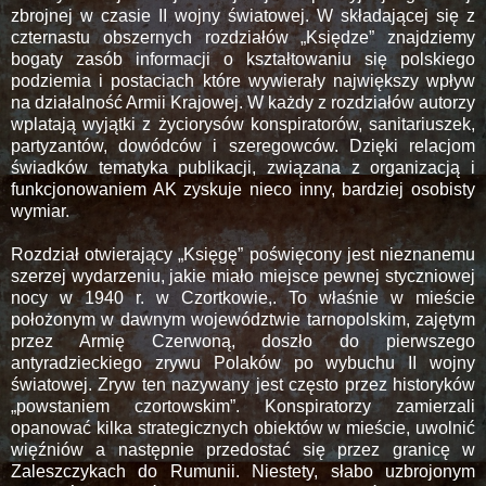
zbrojnej w czasie II wojny światowej. W składającej się z
czternastu obszernych rozdziałów „Księdze” znajdziemy
bogaty zasób informacji o kształtowaniu się polskiego
podziemia i postaciach które wywierały największy wpływ
na działalność Armii Krajowej. W każdy z rozdziałów autorzy
wplatają wyjątki z życiorysów konspiratorów, sanitariuszek,
partyzantów, dowódców i szeregowców. Dzięki relacjom
świadków tematyka publikacji, związana z organizacją i
funkcjonowaniem AK zyskuje nieco inny, bardziej osobisty
wymiar.
Rozdział otwierający „Księgę” poświęcony jest nieznanemu
szerzej wydarzeniu, jakie miało miejsce pewnej styczniowej
nocy w 1940 r. w Czortkowie,. To właśnie w mieście
położonym w dawnym województwie tarnopolskim, zajętym
przez Armię Czerwoną, doszło do pierwszego
antyradzieckiego zrywu Polaków po wybuchu II wojny
światowej. Zryw ten nazywany jest często przez historyków
„powstaniem czortowskim”. Konspiratorzy zamierzali
opanować kilka strategicznych obiektów w mieście, uwolnić
więźniów a następnie przedostać się przez granicę w
Zaleszczykach do Rumunii. Niestety, słabo uzbrojonym