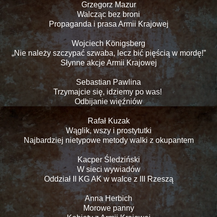
Grzegorz Mazur
Walcząc bez broni
Propaganda i prasa Armii Krajowej
Wojciech Königsberg
„Nie należy szczypać szwaba, lecz bić pięścią w mordę!”
Słynne akcje Armii Krajowej
Sebastian Pawlina
Trzymajcie się, idziemy po was!
Odbijanie więźniów
Rafał Kuzak
Wąglik, wszy i prostytutki
Najbardziej nietypowe metody walki z okupantem
Kacper Śledziński
W sieci wywiadów
Oddział II KG AK w walce z III Rzeszą
Anna Herbich
Morowe panny