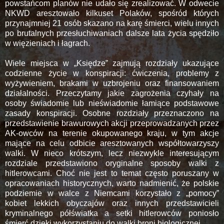
powstańcom planów nie udało się zrealizować. W odwecie
NKWD aresztowało kilkuset Polaków, spośród których
przynajmniej 21 osób skazano na karę śmierci, wielu innych
po brutalnych przesłuchiwaniach dalsze lata życia spędziło
w więzieniach i łagrach.
Wiele miejsca w „Księdze” zajmują rozdziały ukazujące
codzienne życie w konspiracji: ćwiczenia, problemy z
wyżywieniem, brakami w uzbrojeniu oraz finansowaniem
działalności. Przeczytamy jakie zagrożenia czyhały na
osoby świadomie lub nieświadomie łamiące podstawowe
zasady konspiracji. Osobne rozdziały przeznaczono na
przedstawienie brawurowych akcji przeprowadzanych przez
AK-owców na terenie okupowanego kraju, w tym akcje
mające na celu odbicie aresztowanych współtowarzyszy
walki. W nieco krótszym, lecz niezwykle interesującym
rozdziale przedstawiono oryginalne sposoby walki z
hitlerowcami. Choć nie jest to temat często poruszany w
opracowaniach historycznych, warto nadmienić, że polskie
podziemie w walce z Niemcami korzystało z „pomocy”
kobiet lekkich obyczajów oraz innych przedstawicieli
kryminalnego półświatka a setki hitlerowców poniosło
śmierć dzięki wykorzystaniu do walki broni biologicznej.