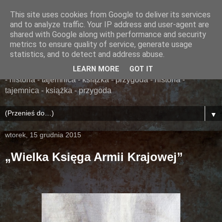
This site uses cookies from Google to deliver its services
......... ZAPOMNIANA
and to analyze traffic. Your IP address and user-agent are
shared with Google along with performance and security
BIBLIOTEKA ........
metrics to ensure quality of service, generate usage
statistics, and to detect and address abuse.
książka - przygoda - historia - tajemnica - książka - przygoda
LEARN MORE
GOT IT
- historia - tajemnica - książka - przygoda - historia -
tajemnica - książka - przygoda
▼
wtorek, 15 grudnia 2015
„Wielka Księga Armii Krajowej”