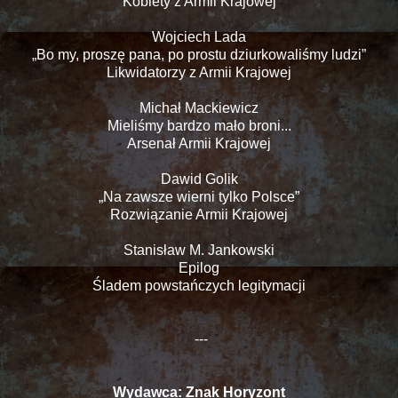
Kobiety z Armii Krajowej
Wojciech Lada
„Bo my, proszę pana, po prostu dziurkowaliśmy ludzi”
Likwidatorzy z Armii Krajowej
Michał Mackiewicz
Mieliśmy bardzo mało broni...
Arsenał Armii Krajowej
Dawid Golik
„Na zawsze wierni tylko Polsce”
Rozwiązanie Armii Krajowej
Stanisław M. Jankowski
Epilog
Śladem powstańczych legitymacji
---
Wydawca: Znak Horyzont