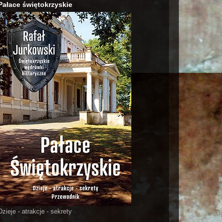
Pałace świętokrzyskie
Dzieje - atrakcje - sekrety