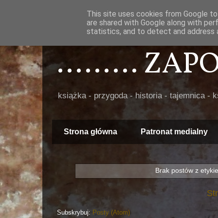
This site uses cookies from Google to 
are shared with Google along with per
statistics, and to detect and address 
......... ZA
książka - przygoda - historia - tajemnica - 
Strona główna
Patronat medialny
Brak postów z etyki
St
Subskrybuj:
Posty (Atom)