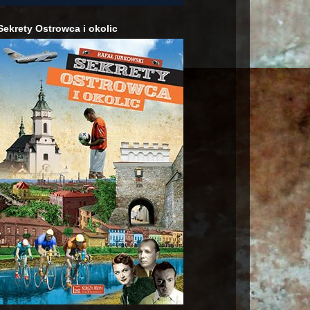
Sekrety Ostrowca i okolic