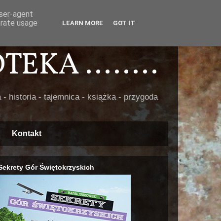
user-agent
erate usage
LEARN MORE
GOT IT
EKA ........
 - historia - tajemnica - książka - przygoda
Kontakt
Sekrety Gór Świętokrzyskich