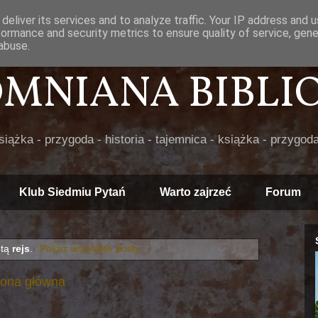
deliver its services and to analyze traffic. Your IP address and 
formance and security metrics to ensure quality of service, gen
abuse.
POMNIANA BIBLIOT
książka - przygoda - historia - tajemnica - książka - przygoda
Klub Siedmiu Pytań
Warto zajrzeć
Forum
etą
rejs
.
Pokaż wszystkie posty
rona główna