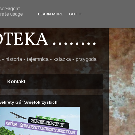
user-agent
erate usage
LEARN MORE
GOT IT
EKA ........
 - historia - tajemnica - książka - przygoda
Kontakt
Sekrety Gór Świętokrzyskich