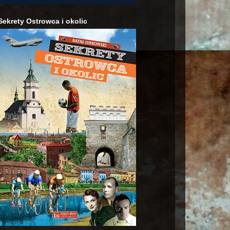
Sekrety Ostrowca i okolic