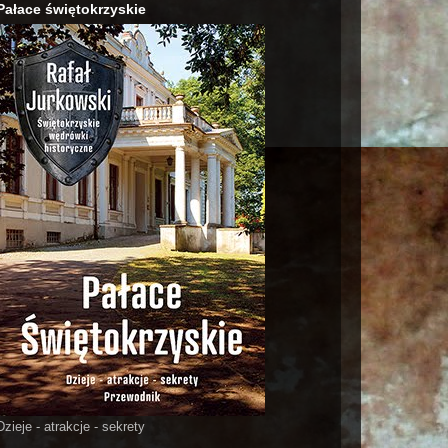
Pałace świętokrzyskie
Dzieje - atrakcje - sekrety