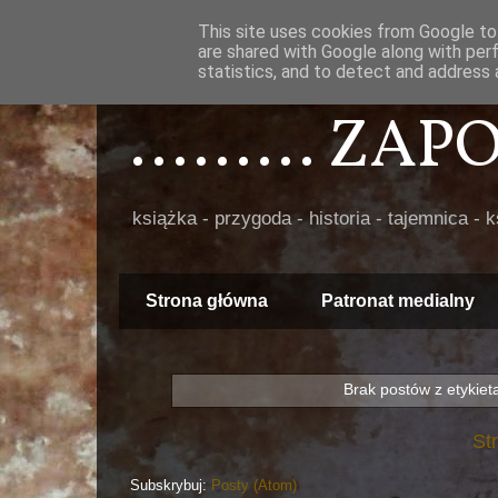
This site uses cookies from Google to 
are shared with Google along with per
statistics, and to detect and address 
......... ZA
książka - przygoda - historia - tajemnica - 
Strona główna
Patronat medialny
Brak postów z etykie
St
Subskrybuj:
Posty (Atom)