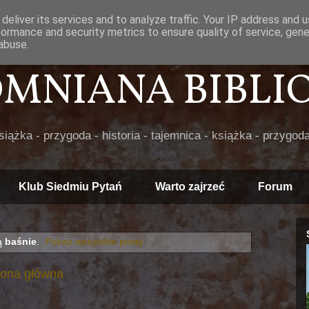
deliver its services and to analyze traffic. Your IP address and 
formance and security metrics to ensure quality of service, gen
abuse.
POMNIANA BIBLIOT
książka - przygoda - historia - tajemnica - książka - przygoda
Klub Siedmiu Pytań
Warto zajrzeć
Forum
tą
baśnie
.
Pokaż wszystkie posty
rona główna