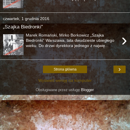
czwartek, 1 grudnia 2016
„Szajka Biedronki”
›
Marek Romański, Mirko Borkowicz „Szajka
Biedronki” Warszawa, lata dwudzieste ubiegłego
wieku. Do drzwi dyrektora jednego z najwię...
›
Strona główna
Wyświetl wersję na komputer
Obsługiwane przez usługę
Blogger
.