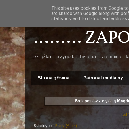
This site uses cookies from Google to 
are shared with Google along with per
statistics, and to detect and address 
......... ZA
książka - przygoda - historia - tajemnica - 
Strona główna
Patronat medialny
Brak postów z etykietą
Magda
St
Subskrybuj:
Posty (Atom)