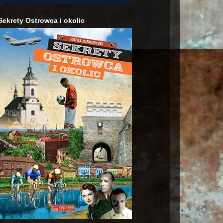
Sekrety Ostrowca i okolic