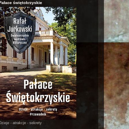
Pałace świętokrzyskie
Dzieje - atrakcje - sekrety