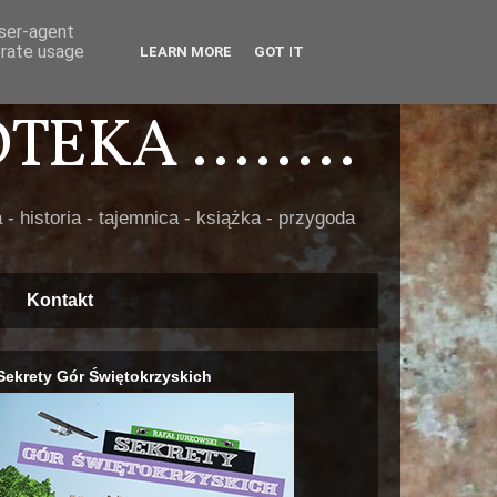
user-agent
erate usage
LEARN MORE
GOT IT
EKA ........
 - historia - tajemnica - książka - przygoda
Kontakt
Sekrety Gór Świętokrzyskich