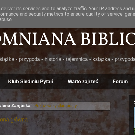
deliver its services and to analyze traffic. Your IP address and 
formance and security metrics to ensure quality of service, gen
abuse.
POMNIANA BIBLIOT
książka - przygoda - historia - tajemnica - książka - przygoda
Klub Siedmiu Pytań
Warto zajrzeć
Forum
lena Zarębska
.
Pokaż wszystkie posty
rona główna