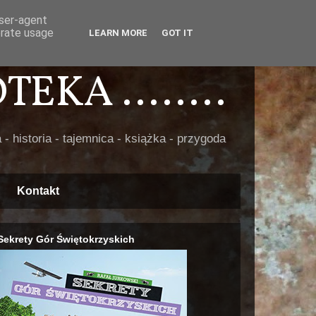
user-agent
erate usage
LEARN MORE
GOT IT
EKA ........
 - historia - tajemnica - książka - przygoda
Kontakt
Sekrety Gór Świętokrzyskich