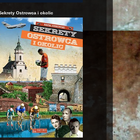
Sekrety Ostrowca i okolic