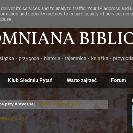
deliver its services and to analyze traffic. Your IP address and 
formance and security metrics to ensure quality of service, gen
abuse.
POMNIANA BIBLIOT
książka - przygoda - historia - tajemnica - książka - przygoda
Klub Siedmiu Pytań
Warto zajrzeć
Forum
ca przy Antycznej
.
Pokaż wszystkie posty
rona główna