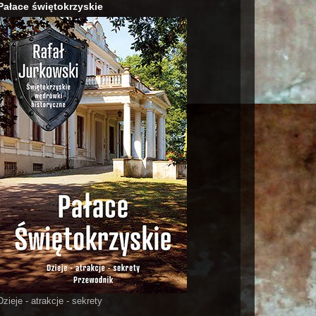
Pałace świętokrzyskie
Dzieje - atrakcje - sekrety