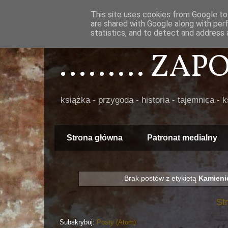
This site uses cookies from Google to 
are shared with Google along with per
statistics, and to detect and address 
......... ZA
książka - przygoda - historia - tajemnica - 
Strona główna
Patronat medialny
Brak postów z etykietą
Kamieni
St
Subskrybuj:
Posty (Atom)