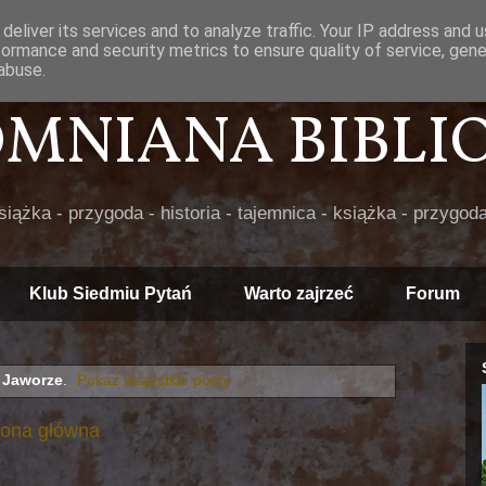
deliver its services and to analyze traffic. Your IP address and 
formance and security metrics to ensure quality of service, gen
abuse.
POMNIANA BIBLIOT
książka - przygoda - historia - tajemnica - książka - przygoda
Klub Siedmiu Pytań
Warto zajrzeć
Forum
ą
Jaworze
.
Pokaż wszystkie posty
rona główna