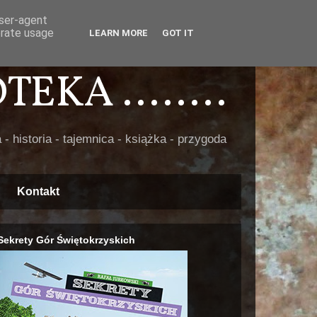
user-agent
erate usage
LEARN MORE
GOT IT
EKA ........
 - historia - tajemnica - książka - przygoda
Kontakt
Sekrety Gór Świętokrzyskich