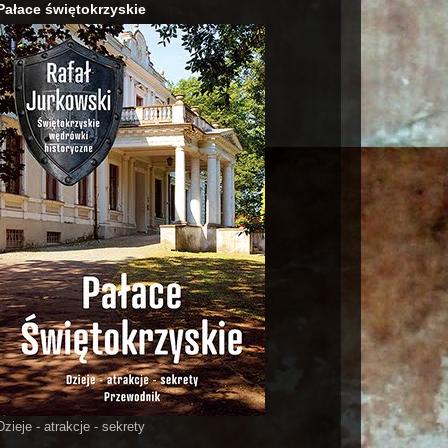
Pałace świętokrzyskie
Dzieje - atrakcje - sekrety