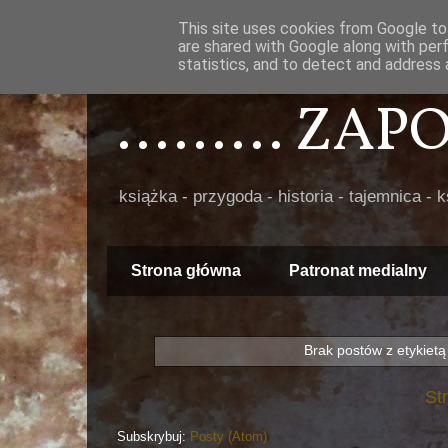
This site uses cookies from Google to 
are shared with Google along with per
statistics, and to detect and address 
......... ZA
książka - przygoda - historia - tajemnica - 
Strona główna
Patronat medialny
Brak postów z etykiet
St
Subskrybuj:
Posty (Atom)