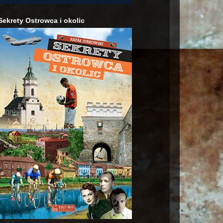
Sekrety Ostrowca i okolic