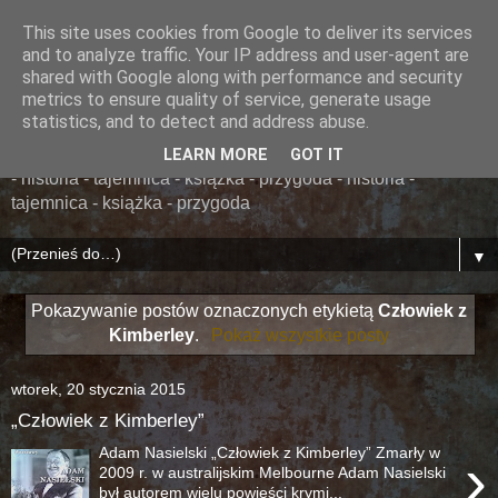
This site uses cookies from Google to deliver its services
......... ZAPOMNIANA
and to analyze traffic. Your IP address and user-agent are
shared with Google along with performance and security
BIBLIOTEKA ........
metrics to ensure quality of service, generate usage
statistics, and to detect and address abuse.
książka - przygoda - historia - tajemnica - książka - przygoda
LEARN MORE
GOT IT
- historia - tajemnica - książka - przygoda - historia -
tajemnica - książka - przygoda
▼
Pokazywanie postów oznaczonych etykietą
Człowiek z
Kimberley
.
Pokaż wszystkie posty
wtorek, 20 stycznia 2015
„Człowiek z Kimberley”
Adam Nasielski „Człowiek z Kimberley” Zmarły w
›
2009 r. w australijskim Melbourne Adam Nasielski
był autorem wielu powieści krymi...