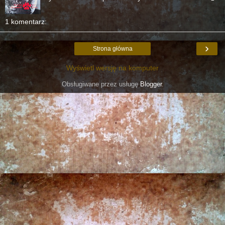
1 komentarz:
›
Strona główna
Wyświetl wersję na komputer
Obsługiwane przez usługę
Blogger
.