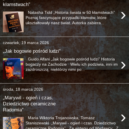
kłamstwach”
›
Natasha Tidd „Historia świata w 50 kłamstwach”
Poznaj fascynujące przypadki kłamstw, które
ukształtowały nasz świat. Autorka zabiera...
czwartek, 19 marca 2026
„Jak bogowie pośród ludzi”
›
Guido Alfani „Jak bogowie pośród ludzi” Historia
bogaczy na Zachodzie Wielu ich podziwia, inni im
zazdroszczą, niektórzy nimi po...
środa, 18 marca 2026
„Marywil - ogień i czas.
Dziedzictwo ceramiczne
Radomia”
›
Maria Wiktoria Trojanowska, Tomasz
Staniszewski „Marywil - ogień i czas. Dziedzictwo
ceramiczne Radomia” Ze wstępu od Wydawcy: „Z