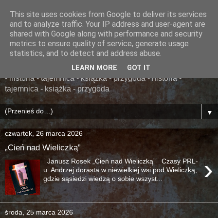
This site uses cookies from Google to deliver its services
......... ZAPOMNIANA
and to analyze traffic. Your IP address and user-agent are
shared with Google along with performance and security
BIBLIOTEKA ........
metrics to ensure quality of service, generate usage
statistics, and to detect and address abuse.
książka - przygoda - historia - tajemnica - książka - przygoda
LEARN MORE
GOT IT
- historia - tajemnica - książka - przygoda - historia -
tajemnica - książka - przygoda
▼
czwartek, 26 marca 2026
„Cień nad Wieliczką”
›
Janusz Rosek „Cień nad Wieliczką” Czasy PRL-
u. Andrzej dorasta w niewielkiej wsi pod Wieliczką,
gdzie sąsiedzi wiedzą o sobie wszyst...
środa, 25 marca 2026