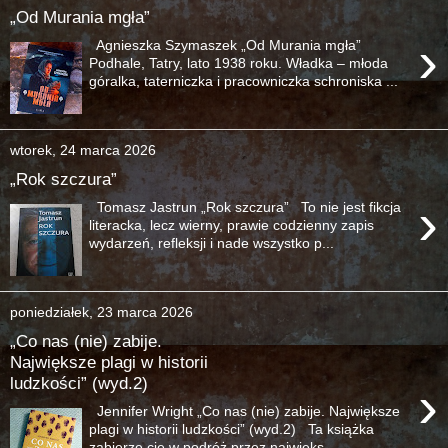
„Od Murania mgła”
›
Agnieszka Szymaszek „Od Murania mgła”
Podhale, Tatry, lato 1938 roku. Władka – młoda
góralka, taterniczka i pracowniczka schroniska ...
wtorek, 24 marca 2026
„Rok szczura”
›
Tomasz Jastrun „Rok szczura” To nie jest fikcja
literacka, lecz wierny, prawie codzienny zapis
wydarzeń, refleksji i nade wszystko p...
poniedziałek, 23 marca 2026
„Co nas (nie) zabije.
Największe plagi w historii
ludzkości” (wyd.2)
›
Jennifer Wright „Co nas (nie) zabije. Największe
plagi w historii ludzkości” (wyd.2) Ta książka
zabierze cię w podróż przez najwięks...