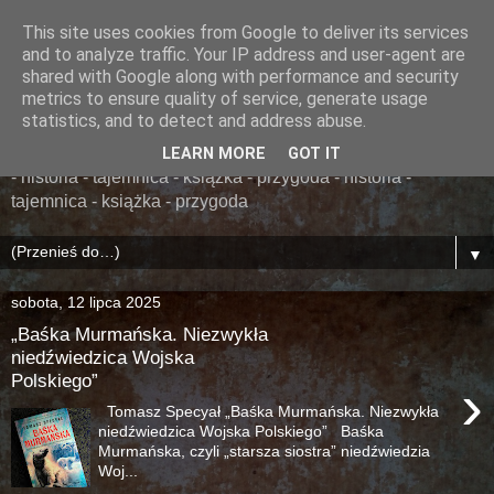
This site uses cookies from Google to deliver its services
......... ZAPOMNIANA
and to analyze traffic. Your IP address and user-agent are
shared with Google along with performance and security
BIBLIOTEKA ........
metrics to ensure quality of service, generate usage
statistics, and to detect and address abuse.
książka - przygoda - historia - tajemnica - książka - przygoda
LEARN MORE
GOT IT
- historia - tajemnica - książka - przygoda - historia -
tajemnica - książka - przygoda
▼
sobota, 12 lipca 2025
„Baśka Murmańska. Niezwykła
niedźwiedzica Wojska
Polskiego”
›
Tomasz Specyał „Baśka Murmańska. Niezwykła
niedźwiedzica Wojska Polskiego” Baśka
Murmańska, czyli „starsza siostra” niedźwiedzia
Woj...