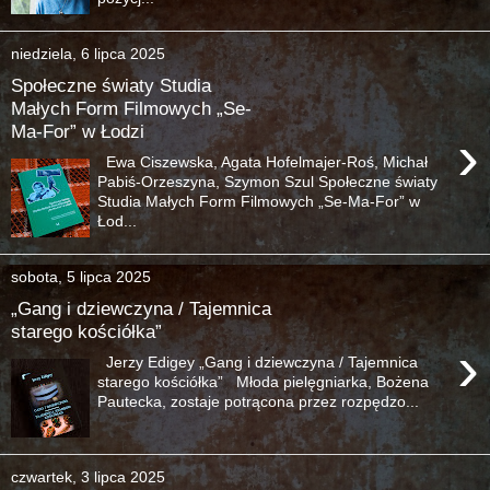
niedziela, 6 lipca 2025
Społeczne światy Studia
Małych Form Filmowych „Se-
Ma-For” w Łodzi
›
Ewa Ciszewska, Agata Hofelmajer-Roś, Michał
Pabiś-Orzeszyna, Szymon Szul Społeczne światy
Studia Małych Form Filmowych „Se-Ma-For” w
Łod...
sobota, 5 lipca 2025
„Gang i dziewczyna / Tajemnica
starego kościółka”
›
Jerzy Edigey „Gang i dziewczyna / Tajemnica
starego kościółka” Młoda pielęgniarka, Bożena
Pautecka, zostaje potrącona przez rozpędzo...
czwartek, 3 lipca 2025