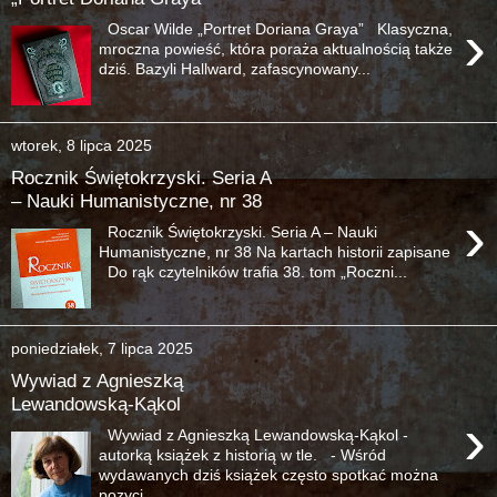
›
Oscar Wilde „Portret Doriana Graya” Klasyczna,
mroczna powieść, która poraża aktualnością także
dziś. Bazyli Hallward, zafascynowany...
wtorek, 8 lipca 2025
Rocznik Świętokrzyski. Seria A
– Nauki Humanistyczne, nr 38
›
Rocznik Świętokrzyski. Seria A – Nauki
Humanistyczne, nr 38 Na kartach historii zapisane
Do rąk czytelników trafia 38. tom „Roczni...
poniedziałek, 7 lipca 2025
Wywiad z Agnieszką
Lewandowską-Kąkol
›
Wywiad z Agnieszką Lewandowską-Kąkol -
autorką książek z historią w tle. - Wśród
wydawanych dziś książek często spotkać można
pozycj...