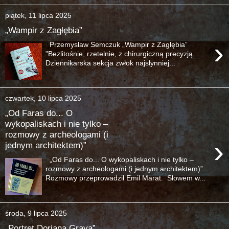
piątek, 11 lipca 2025
„Wampir z Zagłębia”
›
Przemysław Semczuk „Wampir z Zagłębia”
"Bezlitośnie, rzetelnie, z chirurgiczną precyzją.
Dziennikarska sekcja zwłok najsłynniej...
czwartek, 10 lipca 2025
„Od Faras do... O
wykopaliskach i nie tylko –
rozmowy z archeologami (i
›
jednym architektem)”
„Od Faras do... O wykopaliskach i nie tylko –
rozmowy z archeologami (i jednym architektem)”
Rozmowy przeprowadził Emil Marat. Słowem w...
środa, 9 lipca 2025
„Portret Doriana Graya”