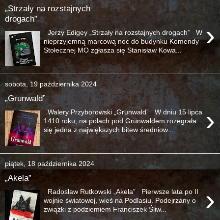
„Strzały na rozstajnych
drogach”
›
Jerzy Edigey „Strzały na rozstajnych drogach” W
nieprzyjemną marcową noc do budynku Komendy
Stołecznej MO zgłasza się Stanisław Kowa...
sobota, 19 października 2024
„Grunwald”
›
Walery Przyborowski „Grunwald” W dniu 15 lipca
1410 roku, na polach pod Grunwaldem rozegrała
się jedna z największych bitew średniow...
piątek, 18 października 2024
„Akela”
›
Radosław Rutkowski „Akela” Pierwsze lata po II
wojnie światowej, wieś na Podlasiu. Podejrzany o
związki z podziemiem Franciszek Śliw...