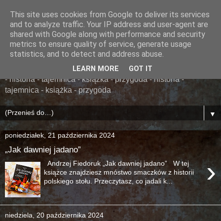
This site uses cookies from Google to deliver its services
......... ZAPOMNIANA
and to analyze traffic. Your IP address and user-agent are
shared with Google along with performance and security
BIBLIOTEKA ........
metrics to ensure quality of service, generate usage
statistics, and to detect and address abuse.
książka - przygoda - historia - tajemnica - książka - przygoda
LEARN MORE
GOT IT
- historia - tajemnica - książka - przygoda - historia -
tajemnica - książka - przygoda
▼
poniedziałek, 21 października 2024
„Jak dawniej jadano”
›
Andrzej Fiedoruk „Jak dawniej jadano” W tej
książce znajdziesz mnóstwo smaczków z historii
polskiego stołu. Przeczytasz, co jadali k...
niedziela, 20 października 2024