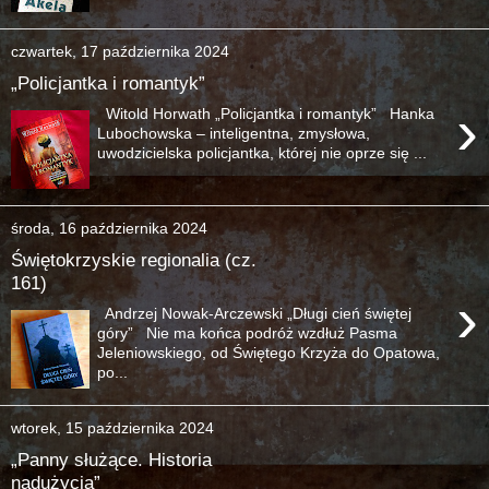
czwartek, 17 października 2024
„Policjantka i romantyk”
›
Witold Horwath „Policjantka i romantyk” Hanka
Lubochowska – inteligentna, zmysłowa,
uwodzicielska policjantka, której nie oprze się ...
środa, 16 października 2024
Świętokrzyskie regionalia (cz.
161)
›
Andrzej Nowak-Arczewski „Długi cień świętej
góry” Nie ma końca podróż wzdłuż Pasma
Jeleniowskiego, od Świętego Krzyża do Opatowa,
po...
wtorek, 15 października 2024
„Panny służące. Historia
nadużycia”