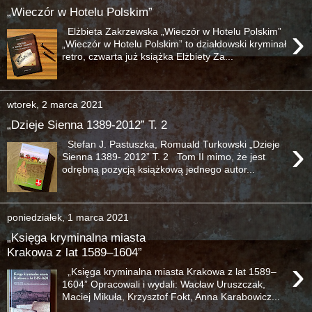
„Wieczór w Hotelu Polskim”
›
Elżbieta Zakrzewska „Wieczór w Hotelu Polskim”
„Wieczór w Hotelu Polskim” to działdowski kryminał
retro, czwarta już książka Elżbiety Za...
wtorek, 2 marca 2021
„Dzieje Sienna 1389-2012” T. 2
›
Stefan J. Pastuszka, Romuald Turkowski „Dzieje
Sienna 1389- 2012” T. 2 Tom II mimo, że jest
odrębną pozycją książkową jednego autor...
poniedziałek, 1 marca 2021
„Księga kryminalna miasta
Krakowa z lat 1589–1604”
›
„Księga kryminalna miasta Krakowa z lat 1589–
1604” Opracowali i wydali: Wacław Uruszczak,
Maciej Mikuła, Krzysztof Fokt, Anna Karabowicz...