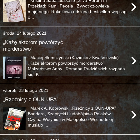
›
Kristina Sabaliauskaitė „Silva Rerum III”
Przekład: Kamil Pecela Żywot człowieka
majętnego. Rokokowa odsłona bestsellerowej sagi
o...
środa, 24 lutego 2021
„Każę aktorom powtórzyć
morderstwo”
›
Maciej Słomczyński (Kazimierz Kwaśniewski)
„Każę aktorom powtórzyć morderstwo”
Małżeństwo Anny i Romana Rudzińskich rozpada
się. K...
wtorek, 23 lutego 2021
„Rzeźnicy z OUN-UPA”
›
Marek A. Koprowski „Rzeźnicy z OUN-UPA”
Bandera, Szeptycki i ludobójstwo Polaków
Czy na Wołyniu i w Małopolsce Wschodniej
musiało ...