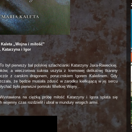
 Kaleta „Wojna i miłość”
. Katarzyna i Igor
 To był pierwszy bal polskiej szlachcianki Katarzyny Jaxa-Raweckiej.
loków, a wieczorowa suknia uszyta z kremowej delikatnej tkaniny
wieczór z carskim dragonem, porucznikiem Igorem Kaledinem. Gdy
szczała, że będzie musiała zdusić w zarodku kiełkującą w jej sercu
ychać było pierwsze pomruki Wielkiej Wojny...
 Wystawiona na ciężką próbę miłość Katarzyny i Igora splata się
wojenny czas rozdzielił i ubrał w mundury wrogich armii.