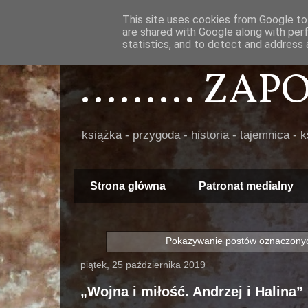
This site uses cookies from Google to 
are shared with Google along with per
statistics, and to detect and address 
......... ZA
książka - przygoda - historia - tajemnica - 
Strona główna
Patronat medialny
Pokazywanie postów oznaczonyc
piątek, 25 października 2019
„Wojna i miłość. Andrzej i Halina”