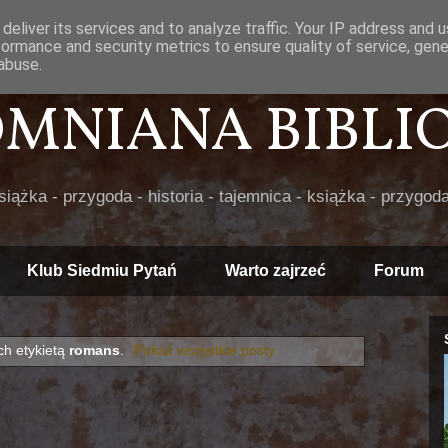
deliver its services and to analyze traffic. Your IP address and 
formance and security metrics to ensure quality of service, gen
abuse.
POMNIANA BIBLIOT
książka - przygoda - historia - tajemnica - książka - przygoda
Klub Siedmiu Pytań
Warto zajrzeć
Forum
h etykietą
romans
.
Pokaż wszystkie posty