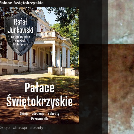
Pałace świętokrzyskie
Dzieje - atrakcje - sekrety