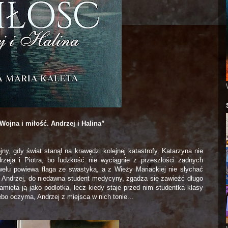
Wojna i miłość. Andrzej i Halina”
ny, gdy świat stanął na krawędzi kolejnej katastrofy. Katarzyna nie
rzeja i Piotra, bo ludzkość nie wyciągnie z przeszłości żadnych
elu powiewa flaga ze swastyką, a z Wieży Mariackiej nie słychać
d. Andrzej, do niedawna student medycyny, zgadza się zawieźć długo
mięta ją jako podlotka, lecz kiedy staje przed nim studentka klasy
ebo oczyma, Andrzej z miejsca w nich tonie...