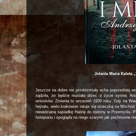
Jolanta Maria Kaleta „
Jeszcze na dobre nie przebrzmiały echa poprzedniej woj
sądziła, że będzie musiała drżeć o życie synów, And
wniosków. Zmienia to wrzesień 1939 roku. Gdy na Waw
hejnału, wielu krakowian ratuje się ucieczką na Wschó
niewidzianą sąsiadkę Halinę do rodziny w Przemyślu. Pa
fortepianu i spogląda na niego szarymi jak pochmurne ni