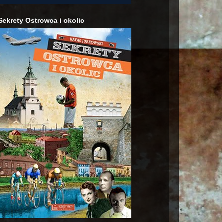
Sekrety Ostrowca i okolic