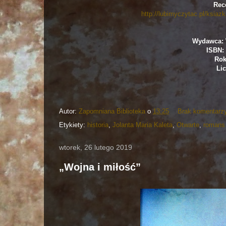
Rec
http://lubimyczytac.pl/ksiazk
Wydawca: 
ISBN: 
Rok
Lic
Autor:
Zapomniana Biblioteka
o
13:25
Brak komentarz
Etykiety:
historia
,
Jolanta Maria Kaleta
,
Otwarte
,
romans
wtorek, 26 lutego 2019
„Wojna i miłość”