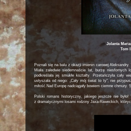
Jolanta Maria
Tom I
Poznali się na balu z okazji imienin carowej Aleksandry.
Miała zaledwie siedemnaście lat, burzę niesfornych 
podkreślała jej smukłe kształty. Przetańczyła cały 
usłyszała od niego: „Cały mój świat to ty”, nie przypu
miłość.Nad Europę nadciągały bowiem ciemne chmury. Sł
Polski romans historyczny, jakiego jeszcze nie było!
z dramatycznymi losami rodziny Jaxa-Raweckich, których 