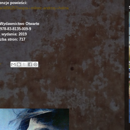
enzje powieści:
a/4896257/wojna-i-milosc-andrzej-i-halina
Wydawnictwo Otwarte
978-83-8135-009-9
 wydania: 2019
zba stron: 717
y: