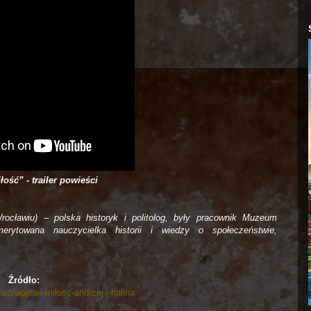
łość” - trailer powieści
ocławiu) – polska historyk i politolog, były pracownik Muzeum
erytowana nauczycielka historii i wiedzy o społeczeństwie,
Źródło:
sc/wojna-i-milosc-andrzej-i-halina