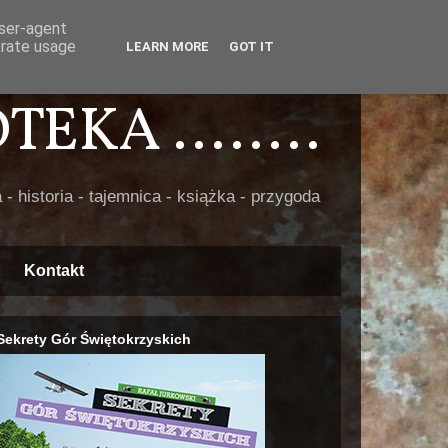
user-agent
erate usage
LEARN MORE
GOT IT
EKA ........
 - historia - tajemnica - książka - przygoda
Kontakt
Sekrety Gór Świętokrzyskich