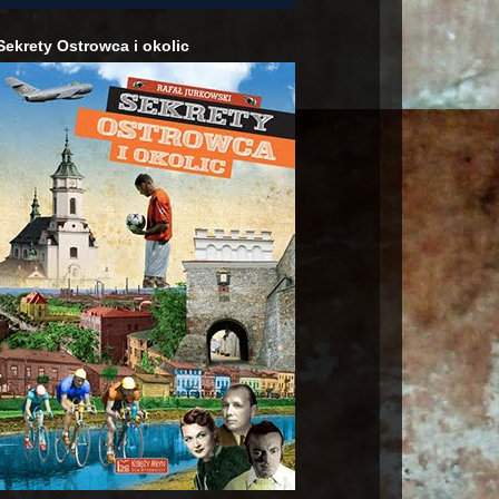
Sekrety Ostrowca i okolic