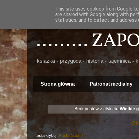
This site uses cookies from Google to 
are shared with Google along with per
statistics, and to detect and address 
......... ZA
książka - przygoda - historia - tajemnica - 
Strona główna
Patronat medialny
Brak postów z etykietą
Wielkie 
St
Subskrybuj:
Posty (Atom)