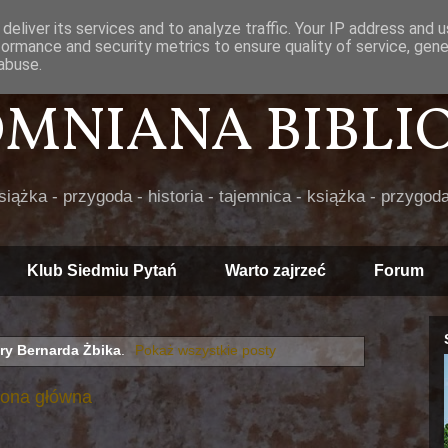
deliver its services and to analyze traffic. Your IP address and 
formance and security metrics to ensure quality of service, gen
abuse.
POMNIANA BIBLIOT
książka - przygoda - historia - tajemnica - książka - przygoda
Klub Siedmiu Pytań
Warto zajrzeć
Forum
gry Bernarda Żbika
.
Pokaż wszystkie posty
rona główna