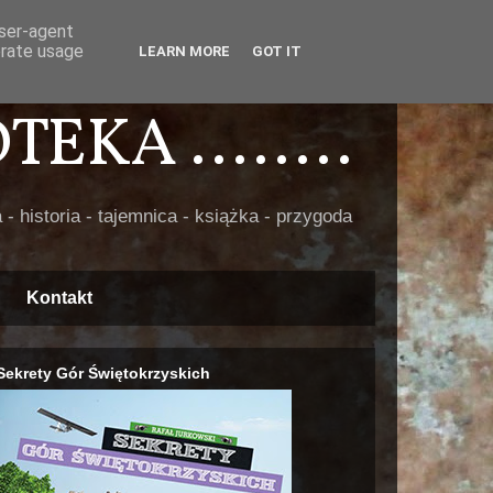
user-agent
erate usage
LEARN MORE
GOT IT
EKA ........
 - historia - tajemnica - książka - przygoda
Kontakt
Sekrety Gór Świętokrzyskich