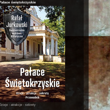
Pałace świętokrzyskie
Dzieje - atrakcje - sekrety