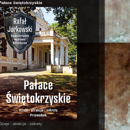
Pałace świętokrzyskie
Dzieje - atrakcje - sekrety