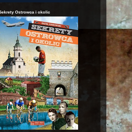
Sekrety Ostrowca i okolic