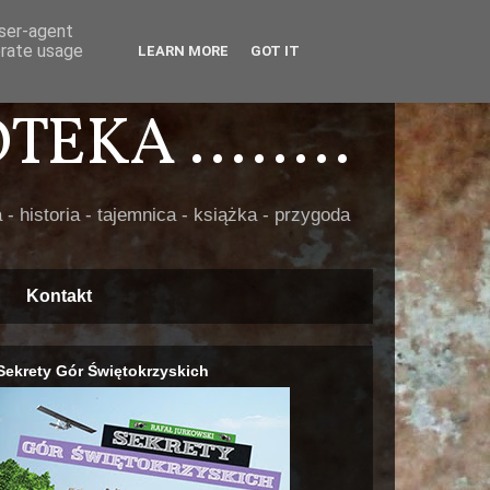
user-agent
erate usage
LEARN MORE
GOT IT
EKA ........
 - historia - tajemnica - książka - przygoda
Kontakt
Sekrety Gór Świętokrzyskich