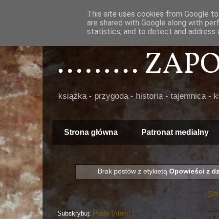
This site uses cookies from Google to 
are shared with Google along with per
statistics, and to detect and address 
......... ZA
książka - przygoda - historia - tajemnica - 
Strona główna
Patronat medialny
Brak postów z etykietą
Opowieści z d
St
Subskrybuj:
Posty (Atom)