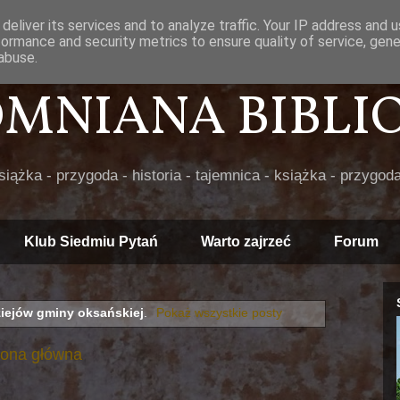
deliver its services and to analyze traffic. Your IP address and 
formance and security metrics to ensure quality of service, gen
abuse.
POMNIANA BIBLIOT
książka - przygoda - historia - tajemnica - książka - przygoda
Klub Siedmiu Pytań
Warto zajrzeć
Forum
ziejów gminy oksańskiej
.
Pokaż wszystkie posty
rona główna