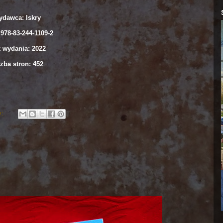
dawca: Iskry
978-83-244-1109-2
 wydania: 2022
zba stron: 452
y: