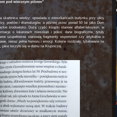
Dom pod wiecznym piórem”
a skarbnica wiedzy: opowiada o mieszkańcach budynku przy ulicy
arzy, poetów i dramaturgów, a później przez ponad 50 lat jako Dom
ackie środowisko. Dużą część książki stanowi alfabet-leksykon, w
ormacje o lokatorach mieszkań i pokoi: dane biograficzne, tytuły
rwne uzupełnienie stanowią fragmenty wspomnień czy artykułów o
we, nieraz pełne humoru i emocji. Kolejne rozdziały, tytułowane na
a, jakie toczyło się w domu na Krupniczej.