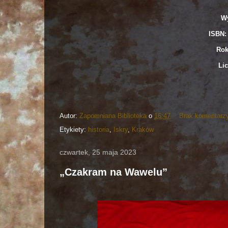
Wy
ISBN: 
Rok
Lic
Autor:
Zapomniana Biblioteka
o
16:47
Brak komentarz
Etykiety:
historia
,
Iskry
,
Kraków
czwartek, 25 maja 2023
„Czakram na Wawelu”