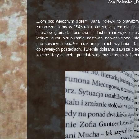
Jan Polewka „
„Dom pod wiecznym piórem” Jana Polewki to prawdziw
Krupniczej, który w 1945 roku stał się azylem dla pis
Literatów gromadził pod swoim dachem niezwykłe liter
którym autor skrupulatnie zestawia najważniejsze inf
publikowanych książek oraz miejsca ich wydania. Ba
opisywanych postaciach, świetnie dobrane, zawsze cieka
kolejne litery alfabetu, przedstawiają różne aspekty życi