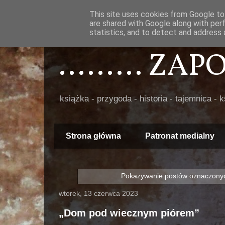
This site uses cookies from Google to 
are shared with Google along with per
statistics, and to detect and address 
......... ZA
książka - przygoda - historia - tajemnica - 
Strona główna
Patronat medialny
Pokazywanie postów oznaczonyc
wtorek, 13 czerwca 2023
„Dom pod wiecznym piórem”