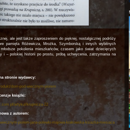
icznej, ale jest także zaproszeniem do pięknej, nostalgicznej podróży
tóre pamięta Różewicza, Mrożka, Szymborską i innych wybitnych
 młodsze pokolenia mieszkańców, czasem jako świat dziecięcych
ry i – polskiej historii po prostu, próbą uchwycenia, zatrzymania na
na stronie wydawcy:
/produkt/dom-pod-wiecznym-piorem
enzje książki:
c.com.pl/artykul/krupnicza-22
owa z autorem:
d-wiecznym-piorem-jana-polewki-majowa-krakowska-ksiazka-miesiaca