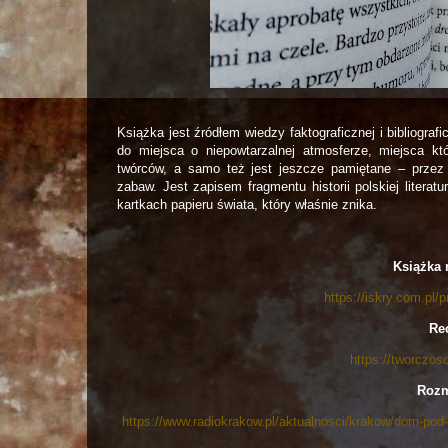
Książka jest źródłem wiedzy faktograficznej i bibliograf
do miejsca o niepowtarzalnej atmosferze, miejsca k
twórców, a samo też jest jeszcze pamiętane – przez
zabaw. Jest zapisem fragmentu historii polskiej literatu
kartkach papieru świata, który właśnie znika.
Książka 
https://iskry.com.pl
Rec
https://tworczos
Rozm
https://www.radiokrakow.pl/aktualnosci/krakow/dom-po