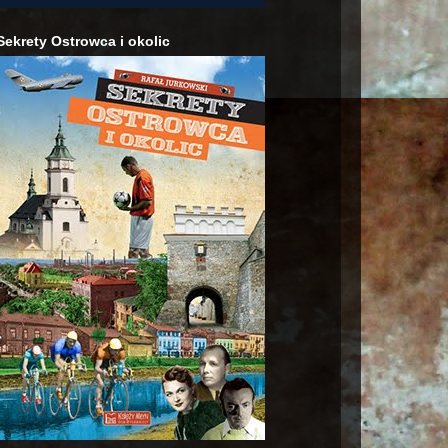
Sekrety Ostrowca i okolic