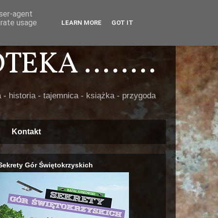
user-agent
erate usage
LEARN MORE
GOT IT
EKA ........
 - historia - tajemnica - książka - przygoda
Kontakt
Sekrety Gór Świętokrzyskich