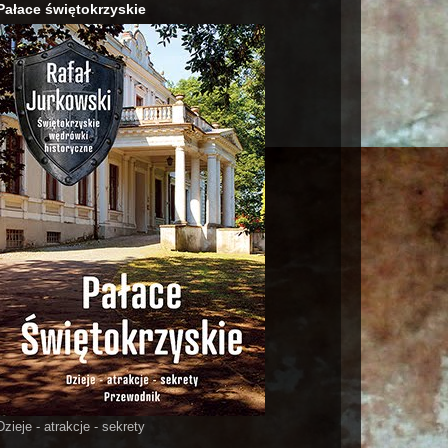
Pałace świętokrzyskie
Dzieje - atrakcje - sekrety