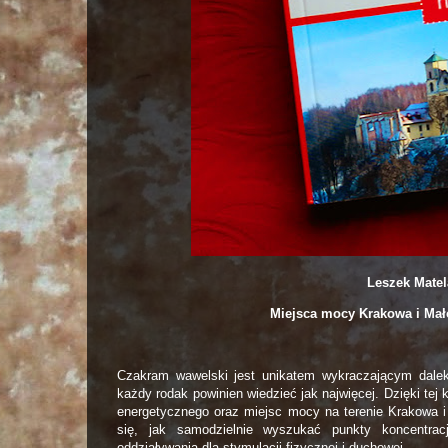
Leszek Mate
Miejsca mocy Krakowa i Mało
Czakram wawelski jest unikatem wykraczającym daleko
każdy rodak powinien wiedzieć jak najwięcej. Dzięki te
energetycznego oraz miejsc mocy na terenie Krakowa i 
się, jak samodzielnie wyszukać punkty koncentrac
oddziaływania dla stymulacji fizycznej i duchowej.