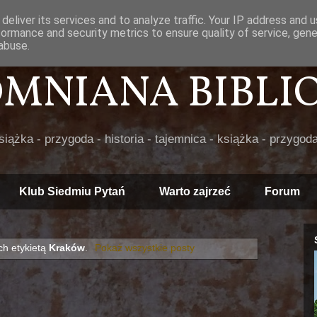
deliver its services and to analyze traffic. Your IP address and 
formance and security metrics to ensure quality of service, gen
abuse.
POMNIANA BIBLIOT
książka - przygoda - historia - tajemnica - książka - przygoda
Klub Siedmiu Pytań
Warto zajrzeć
Forum
h etykietą
Kraków
.
Pokaż wszystkie posty