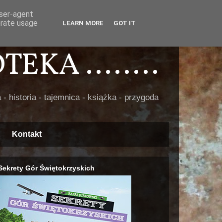
user-agent
erate usage
LEARN MORE
GOT IT
EKA ........
 - historia - tajemnica - książka - przygoda
Kontakt
Sekrety Gór Świętokrzyskich