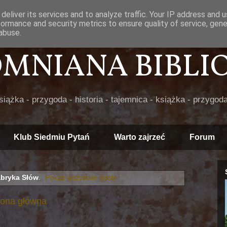
deliver its services and to analyze traffic. Your IP address and 
formance and security metrics to ensure quality of service, gen
abuse.
POMNIANA BIBLIOT
książka - przygoda - historia - tajemnica - książka - przygoda
Klub Siedmiu Pytań
Warto zajrzeć
Forum
bryka Słów
.
Pokaż wszystkie posty
rona główna