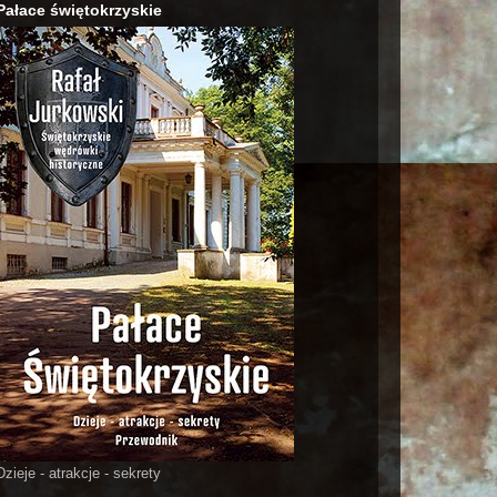
Pałace świętokrzyskie
Dzieje - atrakcje - sekrety