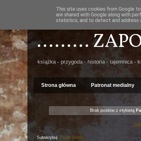
This site uses cookies from Google to 
are shared with Google along with per
statistics, and to detect and address 
......... ZA
książka - przygoda - historia - tajemnica - 
Strona główna
Patronat medialny
Brak postów z etykietą
Fa
St
Subskrybuj:
Posty (Atom)