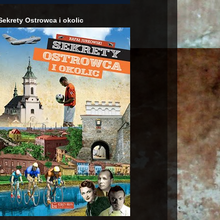
Sekrety Ostrowca i okolic